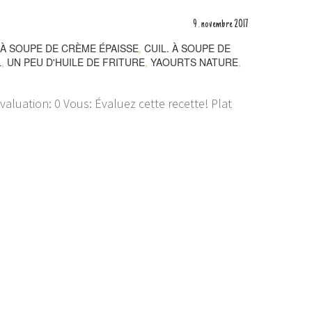
9
novembre
2017
.
 À SOUPE DE CRÈME ÉPAISSE
,
CUIL. À SOUPE DE
L
,
UN PEU D'HUILE DE FRITURE
,
YAOURTS NATURE
,
aluation: 0 Vous: Évaluez cette recette! Plat