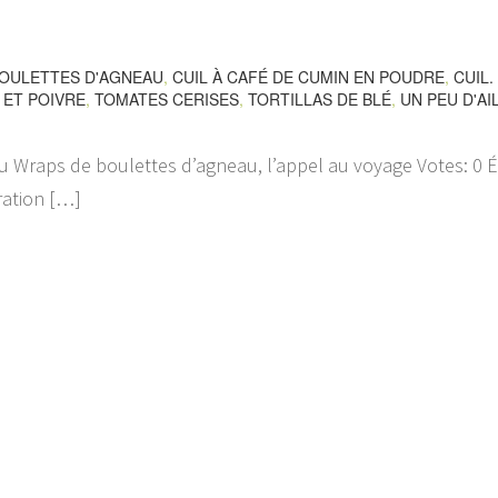
OULETTES D'AGNEAU
,
CUIL À CAFÉ DE CUMIN EN POUDRE
,
CUIL.
 ET POIVRE
,
TOMATES CERISES
,
TORTILLAS DE BLÉ
,
UN PEU D'AI
 Wraps de boulettes d’agneau, l’appel au voyage Votes: 0 Év
ration […]