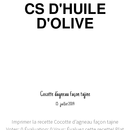
CS D'HUILE
D'OLIVE
Cocotte d’agneau façon tajine
15
juillet
2019
.
Imprimer la recette Cocotte d’agneau façon tajine
Votes: 0 Évaluation: 0 Vous: Évaluez cette recette! Plat