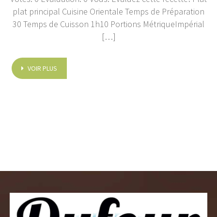
plat principal Cuisine Orientale Temps de Préparation
30 Temps de Cuisson 1h10 Portions MétriqueImpérial
[…]
VOIR PLUS