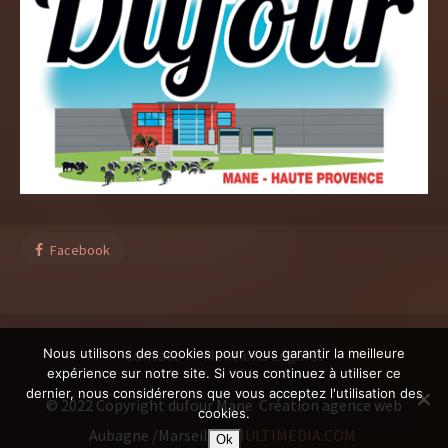
Facebook
Nous utilisons des cookies pour vous garantir la meilleure
Contact
Mentions Légales
expérience sur notre site. Si vous continuez à utiliser ce
dernier, nous considérerons que vous acceptez l'utilisation des
© 2022 Copyright dufour Mane Création agence web
cookies.
Aubagne /Marseille
CMULTIMEDIA.COM
Ok